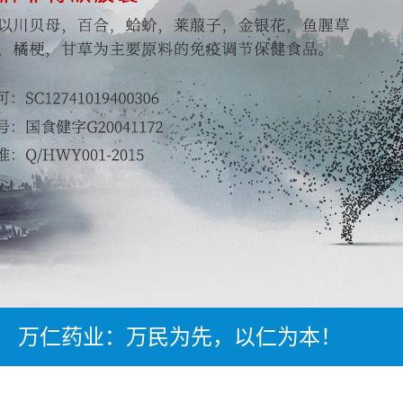
万仁药业：万民为先，以仁为本！