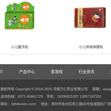
小儿腹泻贴
小儿咳喘保健贴
介
产品中心
爱游戏
行业资讯
版权所有 Copyright © 2018-2020 河南万仁药业有限公司
邮箱：wangw
咨询热线：0371-65861729
手机：15290815337 13937167261
网址：//phdunion.com/
地址：郑州市金水区经三路66号金成国际广场B