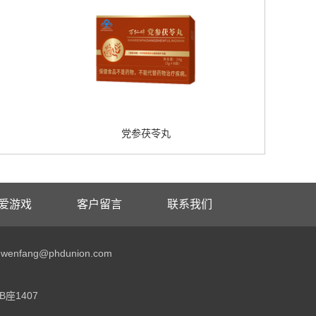
党参茯苓丸
爱游戏
客户留言
联系我们
enfang@phdunion.com
座1407