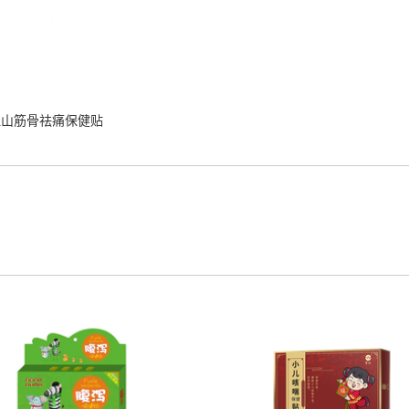
祖山筋骨祛痛保健贴